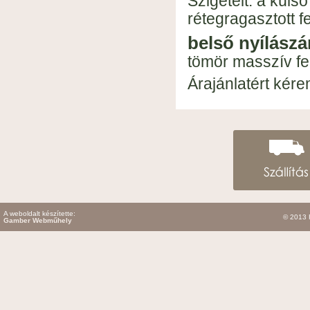
Szigetelt: a küls
rétegragasztott f
belső nyílászá
tömör masszív f
Árajánlatért kére
A weboldalt készítette:
© 2013 
Gamber Webműhely