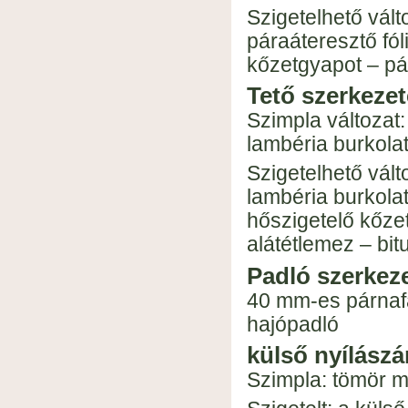
Szigetelhető vál
páraáteresztő fóli
kőzetgyapot – pá
Tető szerkezet
Szimpla változat
lambéria burkolat
Szigetelhető vál
lambéria burkolat-
hőszigetelő kőze
alátétlemez – bi
Padló szerkez
40 mm-es párnafá
hajópadló
külső nyílászá
Szimpla: tömör m