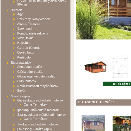
CSOK 10+15-nek megfelelő házak
90+nm
Bútorok
Ágy
Szekrény, könyvespolc
Asztal, íróasztal
Szék, pad
Komód, éjjeliszekrény
Vitrin, tálaló
Hajóláda
Gyerek bútorok
Egyéb bútor
Kerti bútor
Bútorcsaládok
Anna bútorcsalád
Glória bútorcsalád
Glória jegenye bútorcsalád
Bükk bútorok
Teljes nézet
Natúr lakkozott fenyőbútorok
Egyéb
Garázskapuk
Garázskapu működtető motorok
10 HASONLÓ TERMÉK:
Came Termékek
Iparikapu működtető motorok
Szárnyaskapu működtető motorok
Came Termékek
Tolókapu működtető motorok
Lakossági Garázskapuk