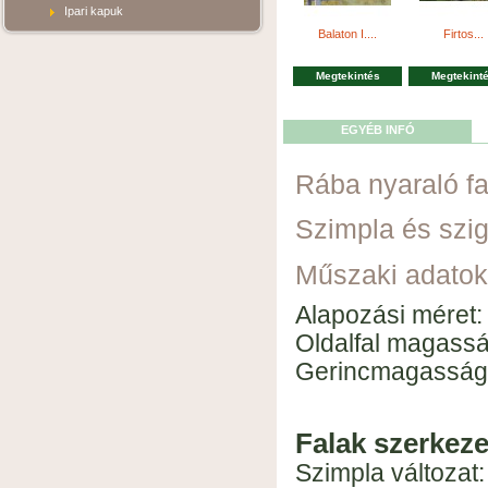
Ipari kapuk
Balaton I....
Firtos...
Megtekintés
Megtekint
EGYÉB INFÓ
Rába nyaraló f
Szimpla és szig
Műszaki adatok
Alapozási méret:
Oldalfal magass
Gerincmagasság
Falak szerkeze
Szimpla változat