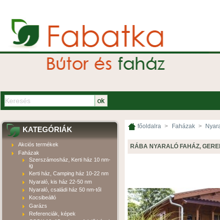
főoldalra
>
Faházak
>
Nyara
KATEGÓRIÁK
Akciós termékek
RÁBA NYARALÓ FAHÁZ, GER
Faházak
Szerszámosház, Kerti ház 10 nm-
ig
Kerti ház, Camping ház 10-22 nm
Nyaraló, kis ház 22-50 nm
Nyaraló, családi ház 50 nm-től
Kocsibeálló
Garázs
Referenciák, képek