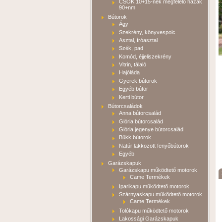
CSOK 10+15-nek megfelelő házak
90+nm
Bútorok
Ágy
Szekrény, könyvespolc
Asztal, íróasztal
Szék, pad
Komód, éjjeliszekrény
Vitrin, tálaló
Hajóláda
Gyerek bútorok
Egyéb bútor
Kerti bútor
Bútorcsaládok
Anna bútorcsalád
Glória bútorcsalád
Glória jegenye bútorcsalád
Bükk bútorok
Natúr lakkozott fenyőbútorok
Egyéb
Garázskapuk
Garázskapu működtető motorok
Came Termékek
Iparikapu működtető motorok
Szárnyaskapu működtető motorok
Came Termékek
Tolókapu működtető motorok
Lakossági Garázskapuk