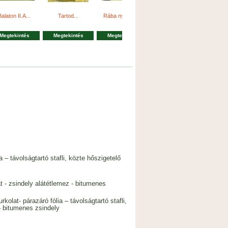
Balaton II.A...
Tartod...
Rába nyaraló...
Nizza...
Kor
Megtekintés
Megtekintés
Megtekintés
Megtekintés
Megt
 – távolságtartó stafli, közte hőszigetelő
 - zsindely alátétlemez - bitumenes
olat- párazáró fólia – távolságtartó stafli,
– bitumenes zsindely