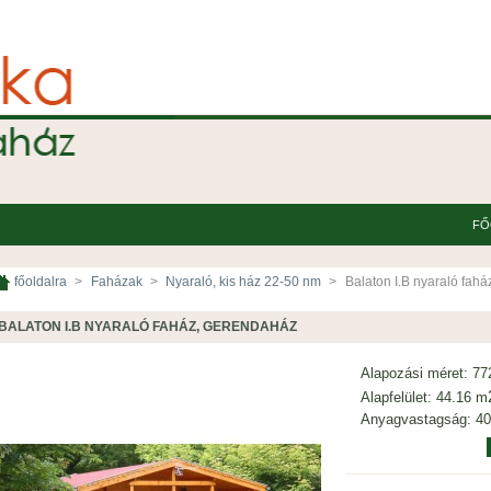
FŐ
főoldalra
>
Faházak
>
Nyaraló, kis ház 22-50 nm
>
Balaton I.B nyaraló fah
BALATON I.B NYARALÓ FAHÁZ, GERENDAHÁZ
Alapozási méret: 77
Alapfelület: 44.16 m
Anyagvastagság: 4