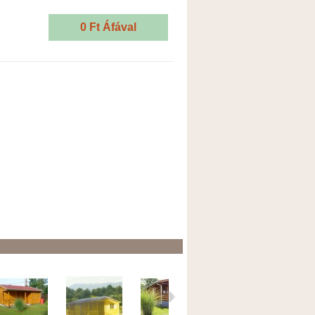
0 Ft‎
Áfával