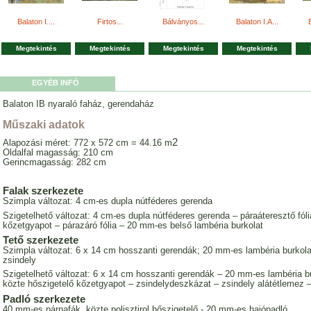
Balaton I....
Firtos...
Bálványos...
Balaton I.A...
Megtekintés
Megtekintés
Megtekintés
Megtekintés
EGYÉB INFÓ
Balaton IB nyaraló faház, gerendaház
Műszaki adatok
2
Alapozási méret: 772 x 572 cm = 44.16 m
Oldalfal magasság: 210 cm
Gerincmagasság: 282 cm
Falak szerkezete
Szimpla változat: 4 cm-es dupla nútféderes gerenda
Szigetelhető változat: 4 cm-es dupla nútféderes gerenda – páraáteresztő fólia
kőzetgyapot – párazáró fólia – 20 mm-es belső lambéria burkolat
Tető szerkezete
Szimpla változat: 6 x 14 cm hosszanti gerendák; 20 mm-es lambéria burkolat
zsindely
Szigetelhető változat: 6 x 14 cm hosszanti gerendák – 20 mm-es lambéria burk
közte hőszigetelő kőzetgyapot – zsindelydeszkázat – zsindely alátétlemez 
Padló szerkezete
40 mm-es párnafák, közte polisztirol hőszigetelő - 20 mm-es hajópadló