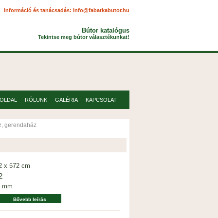
Információ és tanácsadás:
info@fabatkabutor.hu
Bútor katalógus
Tekintse meg bútor választékunkat!
OLDAL
RÓLUNK
GALÉRIA
KAPCSOLAT
áz, gerendaház
2 x 572 cm
2
0 mm
Bővebb leírás